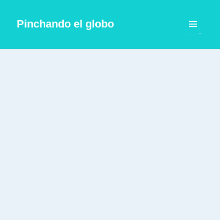
Pinchando el globo
MENÚ
Y
WIDGETS