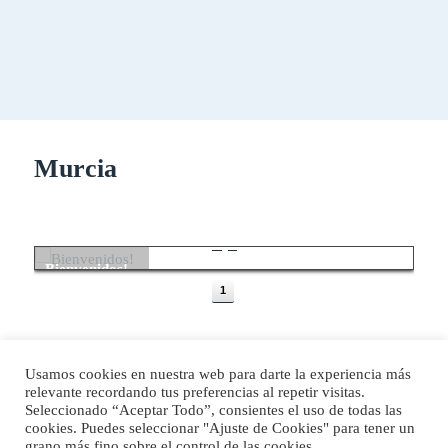
Murcia
Bienvenidos!
1
Hola! Somos
Fernando y
Sagrario, una
pareja de
madrileños que nos
hemos animado a
compartir nuestras
Usamos cookies en nuestra web para darte la experiencia más
experiencias de
viaje por libre.
relevante recordando tus preferencias al repetir visitas.
Desde que nos
Funciona gracias a WordPress
Seleccionado “Aceptar Todo”, consientes el uso de todas las
conocimos, no …
Bienvenidos!
Sigue leyendo
cookies. Puedes seleccionar "Ajuste de Cookies" para tener un
grano más fino sobre el control de las cookies.