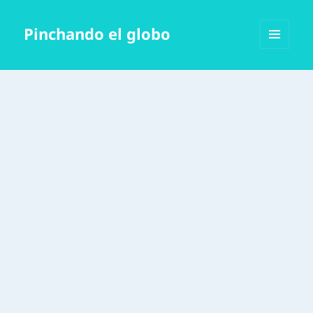
Pinchando el globo
MENÚ
Y
WIDGETS