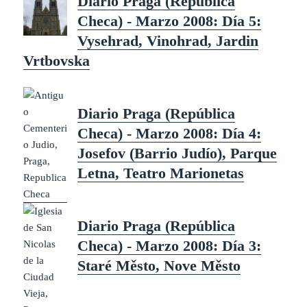
Diario Praga (República
Judío),
Parque
Checa) - Marzo 2008: Día 5:
Letna,
Teatro
Vysehrad, Vinohrad, Jardin
Mario
netas
Vrtbovska
Este frío
día
(incluso
nos nevó)
visitamos
Diario Praga (República
unos de
los
barrios
Checa) - Marzo 2008: Día 4:
imprescin
dibles de
Josefov (Barrio Judío), Parque
Praga: el
barrio
judío
Letna, Teatro Marionetas
(Josefov)
. Por la
tarde,
visitamos
el Parque
Letna …
Diario Praga (República
Diario Praga (República Checa) – Marz
Sigue leyendo
Checa) - Marzo 2008: Día 3:
Staré Město, Nove Město