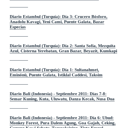
nuest
o os
ro
come
terce
ntam
r día
os en
en
el
Diario Estambul (Turquía): Día 3: Crucero Bósforo,
Esta
post
mbul
anter
Anadolu Kavagi, Yeni Cami, Puente Galata, Bazar
realiz
ior,
Especias
amos
dura
una
nte
activi
nuest
dad
ra
basta
estan
nte
cia
Diario Estambul (Turquía): Día 2: Santa Sofía, Mezquita
reco
en
Azul, Cisterna Yerebatan, Gran Bazar, Beyazit, Kumkapi
men
Esta
dable
mbul
si
nos
pasa
aloja
s
mos
vario
en
Diario Estambul (Turquía): Día 1: Sultanahmet,
s
el N
Eminönü, Puente Galata, Istiklal Caddesi, Taksim
días
az
en la
Woo
ciuda
den
d:
Hou
realiz
se,
ar …
en
Diario Bali (Indonesia) - Septiembre 2011: Días 7-8:
Diario Estambul (Turqu
Sigue leyendo
…
Semar Kuning, Kuta, Uluwatu, Danza Kecak, Nusa Dua
Diario Estambul (Turqu
Sigue leyendo
Diario Bali (Indonesia) - Septiembre 2011: Día 6: Ubud:
Monkey Forest, Pura Dalem Agung, Goa Gajah, Ceking,