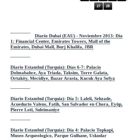
Bós
a,
for
Me
27
28
o,
zqu
An
ita
ado
Az
lu
ul,
Ka
Cis
vag
ter
Diario Dubai (EAU) - Noviembre 2013: Día
i,
na
1: Financial Center, Emirates Towers, Mall of the
Yen
Yer
i
eba
Emirates, Dubai Mall, Burj Khalifa, JBR
Ca
tan,
mi,
Gr
Pue
an
nte
Baz
Diario Estambul (Turquía): Días 6-7: Palacio
Gal
ar,
Dolmabahce, Aya Triada, Taksim, Torre Galata,
ata,
Bey
Ortaköy, Mecidiye, Bazar Arasta, Kucuk Aya Sofya
Baz
azit
ar
,
Esp
Ku
eci
mk
as
api
Diario Estambul (Turquía): Día 5: Laleli, Sehzade,
Acueducto Valens, Fatih, San Salvador en Chora, Eyüp,
DIA
DIA
3:
2:
Pierre Loti, Suleimaniye
SAB
VIE
AD
RNE
O 20
S 19
JUN
JUN
IO
IO
Diario Estambul (Turquía): Día 4: Palacio Topkapi,
2009
2009
En
Com
Museo Arqueologico, Parque Gulhane, Uskudar