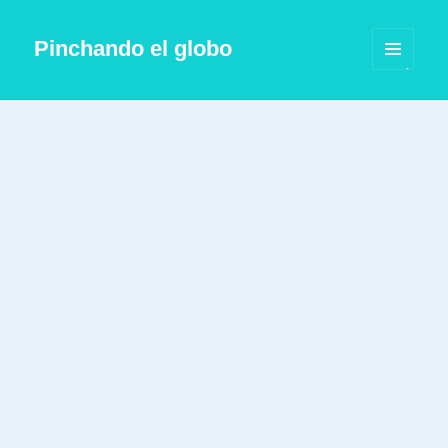
Pinchando el globo
MENÚ
Y
WIDGETS