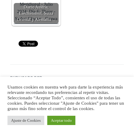
Diario Austria,
Liechtenstein, Suiza
Oriental y Alemania…
PUBLICADO POR
Usamos cookies en nuestra web para darte la experiencia más
fmarquezarroyo
relevante recordando tus preferencias al repetir visitas.
Nací en la genial cosecha de 1981. Soy el planificador de la pareja
Seleccionado “Aceptar Todo”, consientes el uso de todas las
(quizás tenga que ver que soy Informático y algo cuadriculado). Me
cookies. Puedes seleccionar "Ajuste de Cookies" para tener un
gusta llevar todo bien atado para evitar sorpresas. Soy bastante
grano más fino sobre el control de las cookies.
robótico cuando salgo de viaje: puedo dormir pocas horas, no sentir
las inclemencias del tiempo o patear muchos kilómetros, con tal de
Ajuste de Cookies
Aceptar todo
no dejarme cosas sin ver. No me gusta repetir ciudades con tantos
sitios por descubrir... Cuando no estoy pensando en viajes (vivo en
un wanderlust contínuo), me gusta ir al gimnasio, leer (fantasía y