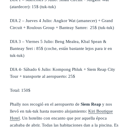
(atardecer): 15$ (tuk-tuk)
DIA 2 – Jueves 4 Julio:
Angkor Wat (amanecer) + Grand
Circuit + Roulous Group + Banteay Samre: 25$ (tuk-tuk)
DIA 3 – Viernes 5 Julio:
Beng Mealea, Kbal Spean &
Banteay Srei : 85$ (coche, están bastante lejos para ir en
tuk-tuk)
DIA 4- Sábado 6 Julio:
Kompong Phluk
+
Siem Reap City
Tour + transporte al aeropuerto
: 25$
Total: 150$
Phally nos recogió en el aeropuerto de
Siem Reap
y nos
llevó en tuk-tuk hasta nuestro alojamiento:
Kiri Boutique
Hotel
. Un hotelito con encanto que por aquella época
acababa de abrir. Todas las habitaciones dan a la piscina. Es