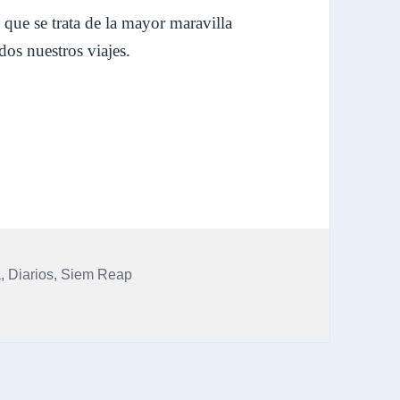
que se trata de la mayor maravilla
dos nuestros viajes.
: Día 1: Circuito Pequeño (Bayon, Ta Prohm, Angkor Wa
a
,
Diarios
,
Siem Reap
 2013: Día 1: Circuito Pequeño (Bayon, Ta Prohm, Angkor Wat,