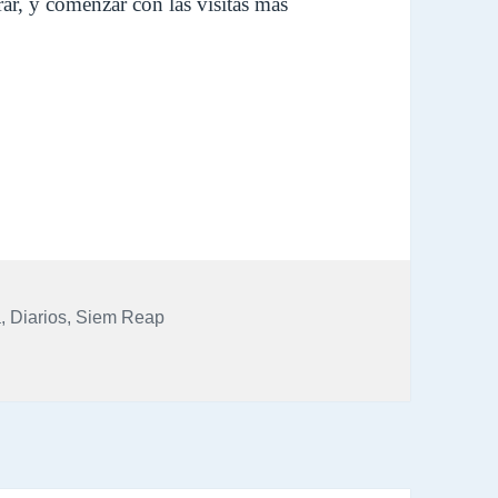
rar, y comenzar con las visitas más
: Día 2: Circuito Grande (Preah Khan, Neak Pean, Ta So
a
,
Diarios
,
Siem Reap
o 2013: Día 2: Circuito Grande (Preah Khan, Neak Pean, Ta So