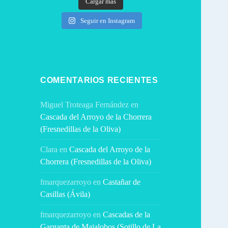
Cargar más
Seguir en Instagram
COMENTARIOS RECIENTES
Miguel Troteaga Fernández
en
Cascada del Arroyo de la Chorrera
(Fresnedillas de la Oliva)
Clara
en
Cascada del Arroyo de la
Chorrera (Fresnedillas de la Oliva)
fmarquezarroyo
en
Castañar de
Casillas (Ávila)
fmarquezarroyo
en
Cascadas de la
Garganta de Majalobos (Sotillo de La