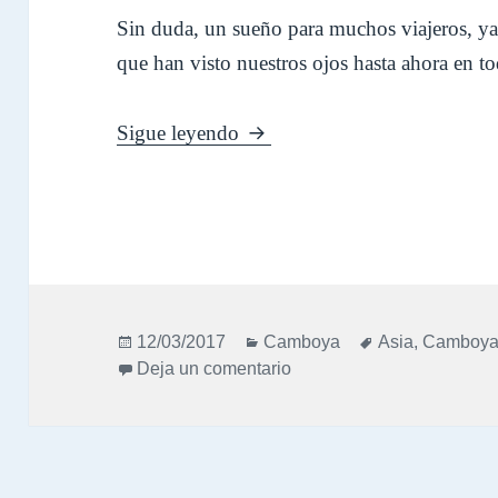
Sin duda, un sueño para muchos viajeros, ya 
que han visto nuestros ojos hasta ahora en to
Diario Camboya – Julio 2013
Sigue leyendo
Publicado
Categorías
Etiquetas
12/03/2017
Camboya
Asia
,
Camboy
el
en Diario Camboya – Julio
Deja un comentario