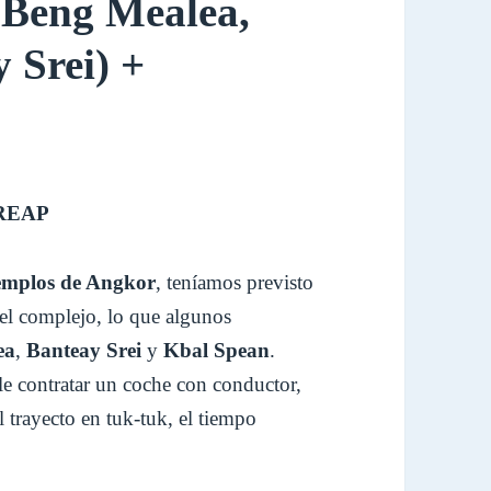
(Beng Mealea,
 Srei) +
 REAP
emplos de Angkor
, teníamos previsto
del complejo, lo que algunos
ea
,
Banteay Srei
y
Kbal Spean
.
le contratar un coche con conductor,
 trayecto en tuk-tuk, el tiempo