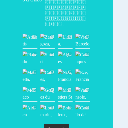
🇨🇭🇨🇿🇩🇪🇩🇰🇪🇪
🇫🇮🇫🇷🇬🇪🇬🇷🇭🇷
🇭🇺🇱🇺🇲🇪🇳🇱🇵🇱
🇵🇹🇷🇺🇸🇪🇸🇮🇸🇰
🇱🇮🇩🇴..