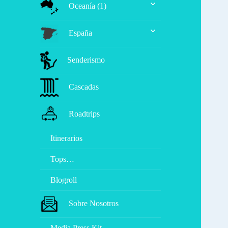
Oceanía (1)
el
menú
expande
inferior
España
el
menú
inferior
Senderismo
Cascadas
Roadtrips
Itinerarios
Tops…
Blogroll
Sobre Nosotros
Media Press Kit