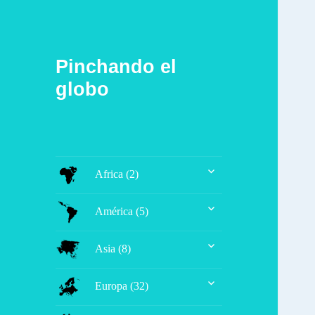
Pinchando el
globo
expande
Africa (2)
el
menú
expande
inferior
América (5)
el
menú
expande
inferior
Asia (8)
el
menú
expande
inferior
Europa (32)
el
menú
expande
inferior