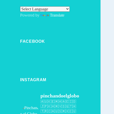
Powered by
Translate
FACEBOOK
INSTAGRAM
pinchandoelglobo
🇦🇺🇰🇪🇲🇦🇦🇪🇮🇩
🇯🇵🇰🇭🇲🇻🇸🇬🇹🇭
🇹🇷🇨🇦🇺🇸🇲🇽🇨🇺