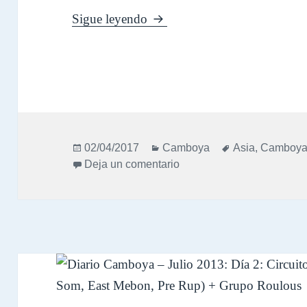
Diario Camboya – Julio 2013
Sigue leyendo
Publicado
Categorías
Etiquetas
02/04/2017
Camboya
Asia
,
Camboy
el
en Diario Camboya – Juli
Deja un comentario