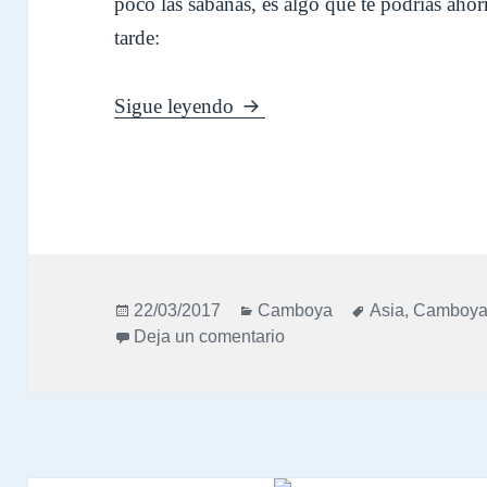
poco las sábanas, es algo que te podrías ahor
tarde:
Diario Camboya – Julio 2013
Sigue leyendo
Publicado
Categorías
Etiquetas
22/03/2017
Camboya
Asia
,
Camboy
el
en Diario Camboya – Juli
Deja un comentario