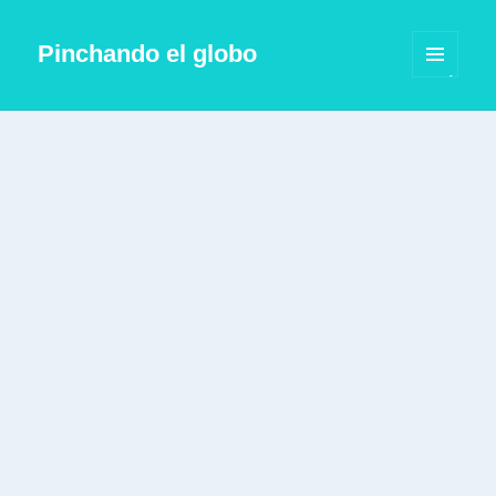
Pinchando el globo
MENÚ
Y
WIDGETS