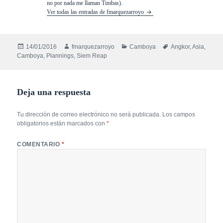
no por nada me llaman Timbas).
Ver todas las entradas de fmarquezarroyo
Publicado
Autor
Categorías
Etiquetas
14/01/2016
fmarquezarroyo
Camboya
Angkor
,
Asia
,
el
Camboya
,
Plannings
,
Siem Reap
Deja una respuesta
Tu dirección de correo electrónico no será publicada.
Los campos
obligatorios están marcados con
*
COMENTARIO
*