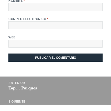
NOMBRE
*
CORREO ELECTRÓNICO
*
WEB
Navegación
ANTERIOR
de
Top… Parques
Entrada
entradas
anterior:
SIGUIENTE
Top… Playas
Entrada