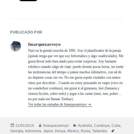
PUBLICADO POR
fmarquezarroyo
Nací en la genial cosecha de 1981. Soy el planificador de la pareja
(quizás tenga que ver que soy Informático y algo cuadriculado). Me
gusta llevar todo bien atado para evitar sorpresas. Soy bastante
robótico cuando salgo de viaje: puedo dormir pocas horas, no sentir
las inclemencias del tiempo o patear muchos kilómetros, con tal de
no dejarme cosas sin ver. No me gusta repetir ciudades con tantos
sitios por descubrir... Cuando no estoy pensando en viajes (vivo en
un wanderlust contínuo), me gusta ir al gimnasio, leer (fantasía y
ciencia ficción, sobre todo) y jugar a las cartas (mus, tute, poker ...
no por nada me llaman Timbas).
Ver todas las entradas de fmarquezarroyo
Publicado
Autor
Categorías
21/01/2016
fmarquezarroyo
Australia
,
Camboya
,
Cuba
,
el
Etiquetas
Georgia
,
Indonesia
,
Japon
,
Kenya
,
Mexico
,
Rusia
,
Tailandia