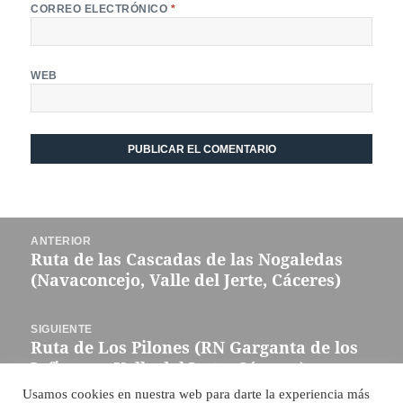
CORREO ELECTRÓNICO
*
WEB
Navegación
ANTERIOR
de
Ruta de las Cascadas de las Nogaledas
Entrada
entradas
(Navaconcejo, Valle del Jerte, Cáceres)
anterior:
SIGUIENTE
Ruta de Los Pilones (RN Garganta de los
Entrada
Infiernos, Valle del Jerte, Cáceres)
siguiente:
Usamos cookies en nuestra web para darte la experiencia más