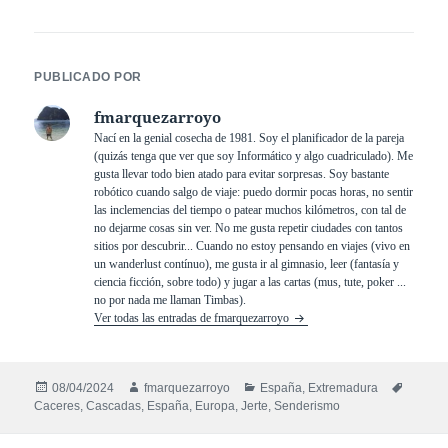
PUBLICADO POR
fmarquezarroyo
Nací en la genial cosecha de 1981. Soy el planificador de la pareja
(quizás tenga que ver que soy Informático y algo cuadriculado). Me
gusta llevar todo bien atado para evitar sorpresas. Soy bastante
robótico cuando salgo de viaje: puedo dormir pocas horas, no sentir
las inclemencias del tiempo o patear muchos kilómetros, con tal de
no dejarme cosas sin ver. No me gusta repetir ciudades con tantos
sitios por descubrir... Cuando no estoy pensando en viajes (vivo en
un wanderlust contínuo), me gusta ir al gimnasio, leer (fantasía y
ciencia ficción, sobre todo) y jugar a las cartas (mus, tute, poker ...
no por nada me llaman Timbas).
Ver todas las entradas de fmarquezarroyo
Publicado
Autor
Categorías
Etiquet
08/04/2024
fmarquezarroyo
España
,
Extremadura
el
Caceres
,
Cascadas
,
España
,
Europa
,
Jerte
,
Senderismo