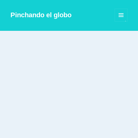
Pinchando el globo
MENÚ
Y
WIDGETS