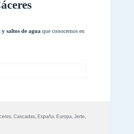
áceres
 y saltos de agua
que conocemos en
quetas
ceres
,
Cascadas
,
España
,
Europa
,
Jerte
,
scadas de Cáceres