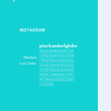
INSTAGRAM
pinchandoelglobo
🇦🇺🇰🇪🇲🇦🇦🇪🇮🇩
🇯🇵🇰🇭🇲🇻🇸🇬🇹🇭
🇹🇷🇨🇦🇺🇸🇲🇽🇨🇺
🇨🇭🇨🇿🇩🇪🇩🇰🇪🇪
🇫🇮🇫🇷🇬🇪🇬🇷🇭🇷
🇭🇺🇱🇺🇲🇪🇳🇱🇵🇱
🇵🇹🇷🇺🇸🇪🇸🇮🇸🇰
🇱🇮🇩🇴..