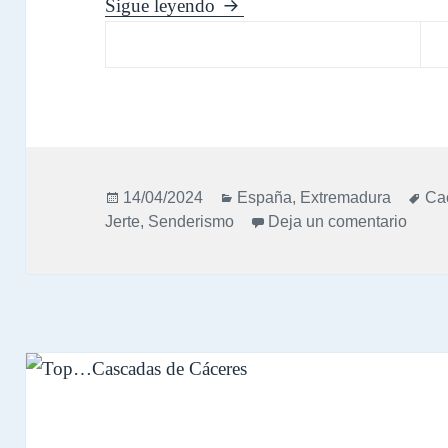
Ruta de Los Pilones (RN Gargan
Sigue leyendo
Publicado
Categorías
Eti
14/04/2024
España
,
Extremadura
Ca
el
en Ru
Jerte
,
Senderismo
Deja un comentario