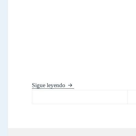
Ruta de las Cascadas de las N
Sigue leyendo