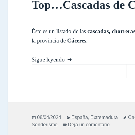
Top…Cascadas de C
Éste es un listado de las
cascadas, chorreras
la provincia de
Cáceres
.
Top…Cascadas de Cáceres
Sigue leyendo
Publicado
Categorías
Eti
08/04/2024
España
,
Extremadura
Ca
el
en Top…Ca
Senderismo
Deja un comentario