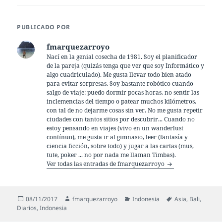
PUBLICADO POR
fmarquezarroyo
Nací en la genial cosecha de 1981. Soy el planificador
de la pareja (quizás tenga que ver que soy Informático y
algo cuadriculado). Me gusta llevar todo bien atado
para evitar sorpresas. Soy bastante robótico cuando
salgo de viaje: puedo dormir pocas horas, no sentir las
inclemencias del tiempo o patear muchos kilómetros,
con tal de no dejarme cosas sin ver. No me gusta repetir
ciudades con tantos sitios por descubrir... Cuando no
estoy pensando en viajes (vivo en un wanderlust
contínuo), me gusta ir al gimnasio, leer (fantasía y
ciencia ficción, sobre todo) y jugar a las cartas (mus,
tute, poker ... no por nada me llaman Timbas).
Ver todas las entradas de fmarquezarroyo
Publicado
Autor
Categorías
Etiquetas
08/11/2017
fmarquezarroyo
Indonesia
Asia
,
Bali
,
el
Diarios
,
Indonesia