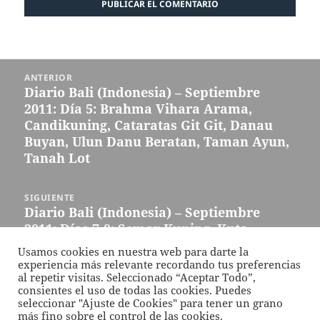
Navegación
ANTERIOR
de
Diario Bali (Indonesia) – Septiembre
Entrada
entradas
2011: Día 5: Brahma Vihara Arama,
anterior:
Candikuning, Cataratas Git Git, Danau
Buyan, Ulun Danu Beratan, Taman Ayun,
Tanah Lot
SIGUIENTE
Diario Bali (Indonesia) – Septiembre
Entrada
2011: Días 7-8: Semar Kuning, Kuta,
siguiente:
Uluwatu, Danza Kecak, Nusa Dua
Usamos cookies en nuestra web para darte la
experiencia más relevante recordando tus preferencias
al repetir visitas. Seleccionado “Aceptar Todo”,
Funciona gracias a WordPress
consientes el uso de todas las cookies. Puedes
seleccionar "Ajuste de Cookies" para tener un grano
más fino sobre el control de las cookies.