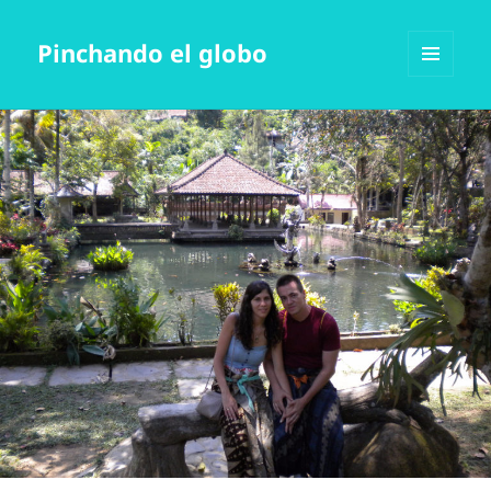
Pinchando el globo
MENÚ
Y
WIDGETS