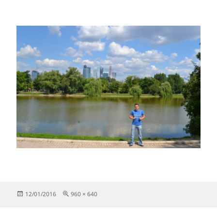
Publicado
Tamaño
12/01/2016
960 × 640
el
completo