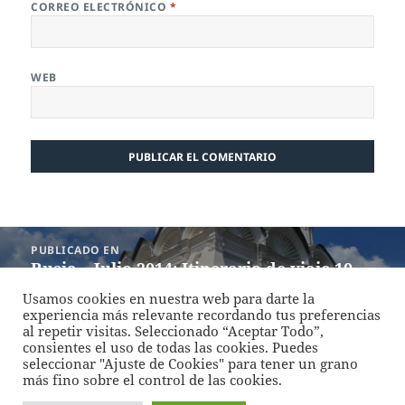
CORREO ELECTRÓNICO
*
WEB
Navegación
PUBLICADO EN
de
Rusia – Julio 2014: Itinerario de viaje 10
entradas
días
Usamos cookies en nuestra web para darte la
experiencia más relevante recordando tus preferencias
al repetir visitas. Seleccionado “Aceptar Todo”,
Funciona gracias a WordPress
consientes el uso de todas las cookies. Puedes
seleccionar "Ajuste de Cookies" para tener un grano
más fino sobre el control de las cookies.