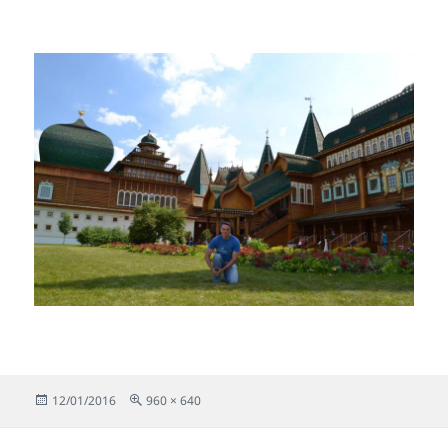
Publicado
Tamaño
12/01/2016
960 × 640
el
completo