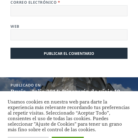
CORREO ELECTRÓNICO
*
WEB
Navegación
PUBLICADO EN
de
Rusia – Julio 2014: Itinerario de viaje 10
entradas
días
Usamos cookies en nuestra web para darte la
experiencia más relevante recordando tus preferencias
al repetir visitas. Seleccionado “Aceptar Todo”,
Funciona gracias a WordPress
consientes el uso de todas las cookies. Puedes
seleccionar "Ajuste de Cookies" para tener un grano
más fino sobre el control de las cookies.