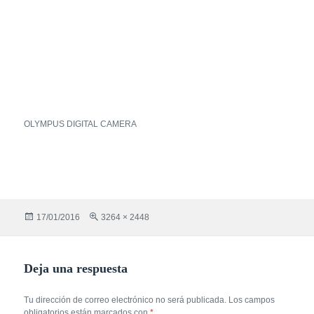
OLYMPUS DIGITAL CAMERA
Publicado
Tamaño
17/01/2016
3264 × 2448
el
completo
Deja una respuesta
Tu dirección de correo electrónico no será publicada.
Los campos
obligatorios están marcados con
*