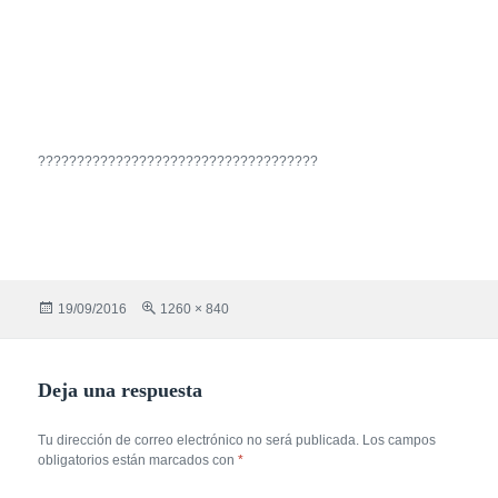
????????????????????????????????????
Publicado
Tamaño
19/09/2016
1260 × 840
el
completo
Deja una respuesta
Tu dirección de correo electrónico no será publicada.
Los campos
obligatorios están marcados con
*