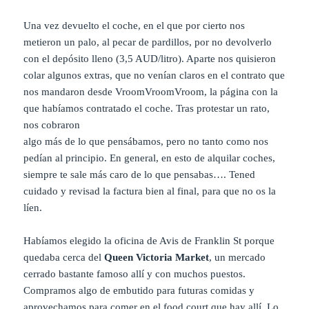
Una vez devuelto el coche, en el que por cierto nos
metieron un palo, al pecar de pardillos, por no devolverlo
con el depósito lleno (3,5 AUD/litro). Aparte nos quisieron
colar algunos extras, que no venían claros en el contrato que
nos mandaron desde VroomVroomVroom, la página con la
que habíamos contratado el coche. Tras protestar un rato,
nos cobraron
algo más de lo que pensábamos, pero no tanto como nos
pedían al principio. En general, en esto de alquilar coches,
siempre te sale más caro de lo que pensabas…. Tened
cuidado y revisad la factura bien al final, para que no os la
líen.
Habíamos elegido la oficina de Avis de Franklin St porque
quedaba cerca del
Queen Victoria Market
, un mercado
cerrado bastante famoso allí y con muchos puestos.
Compramos algo de embutido para futuras comidas y
aprovechamos para comer en el food court que hay allí. Lo