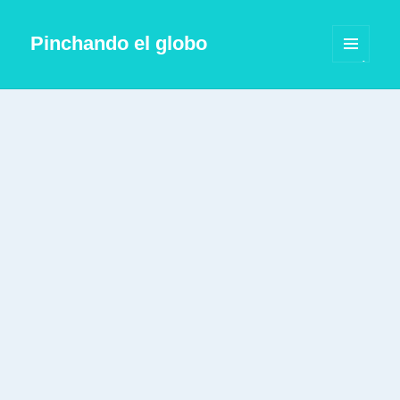
Pinchando el globo
MENÚ
Y
WIDGETS