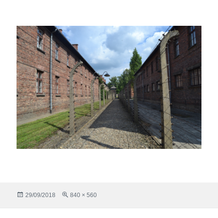
Publicado
Tamaño
29/09/2018
840 × 560
el
completo