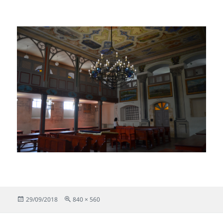
Publicado
Tamaño
29/09/2018
840 × 560
el
completo