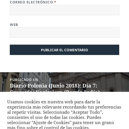
CORREO ELECTRÓNICO
*
WEB
Navegación
PUBLICADO EN
de
Diario Polonia (Junio 2018): Día 7:
entradas
Cracovia: Kazimierz (Barrio Judío),
Auschwitz-Birkenau
Usamos cookies en nuestra web para darte la
experiencia más relevante recordando tus preferencias
al repetir visitas. Seleccionado “Aceptar Todo”,
Funciona gracias a WordPress
consientes el uso de todas las cookies. Puedes
seleccionar "Ajuste de Cookies" para tener un grano
más fino sobre el control de las cookies.