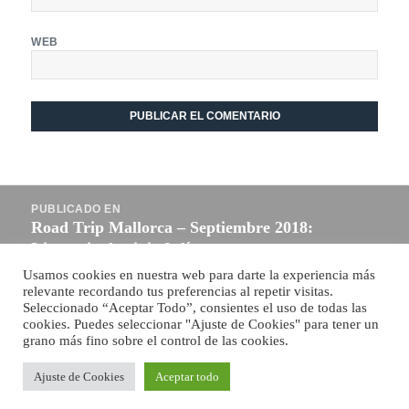
WEB
Navegación
PUBLICADO EN
de
Road Trip Mallorca – Septiembre 2018:
entradas
Itinerario de viaje 9 días
Usamos cookies en nuestra web para darte la experiencia más
relevante recordando tus preferencias al repetir visitas.
Funciona gracias a WordPress
Seleccionado “Aceptar Todo”, consientes el uso de todas las
cookies. Puedes seleccionar "Ajuste de Cookies" para tener un
grano más fino sobre el control de las cookies.
Ajuste de Cookies
Aceptar todo