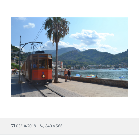
Publicado
Tamaño
03/10/2018
840 × 566
el
completo