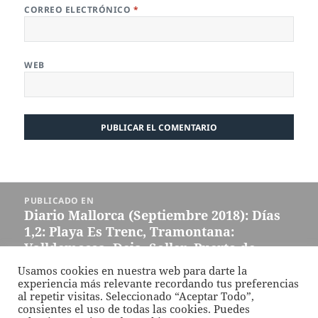
CORREO ELECTRÓNICO
*
WEB
Navegación
PUBLICADO EN
de
Diario Mallorca (Septiembre 2018): Días
entradas
1,2: Playa Es Trenc, Tramontana:
Valldemossa, Deia, Soller, Puerto de
Soller, Fornalutx
Usamos cookies en nuestra web para darte la
experiencia más relevante recordando tus preferencias
al repetir visitas. Seleccionado “Aceptar Todo”,
Funciona gracias a WordPress
consientes el uso de todas las cookies. Puedes