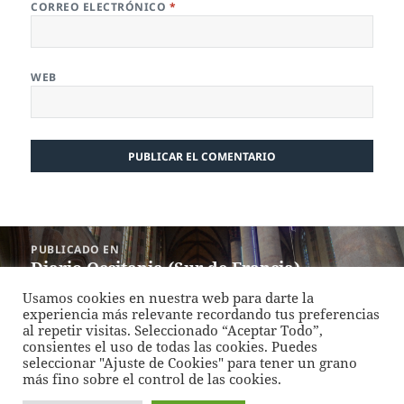
CORREO ELECTRÓNICO
*
WEB
Navegación
PUBLICADO EN
de
Diario Occitania (Sur de Francia) –
entradas
Octubre 2018: Días 1,2: Toulouse
Usamos cookies en nuestra web para darte la
experiencia más relevante recordando tus preferencias
al repetir visitas. Seleccionado “Aceptar Todo”,
Funciona gracias a WordPress
consientes el uso de todas las cookies. Puedes
seleccionar "Ajuste de Cookies" para tener un grano
más fino sobre el control de las cookies.