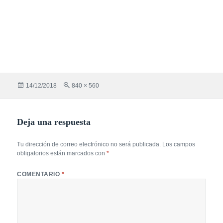
Publicado
Tamaño
14/12/2018
840 × 560
el
completo
Deja una respuesta
Tu dirección de correo electrónico no será publicada.
Los campos
obligatorios están marcados con
*
COMENTARIO
*