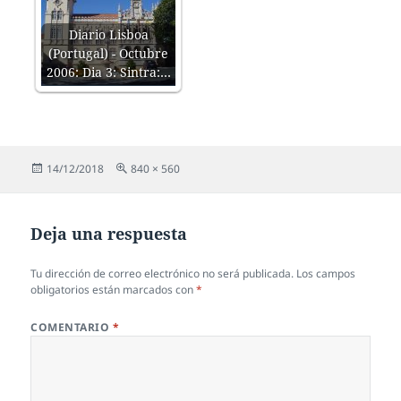
Diario Lisboa
(Portugal) - Octubre
2006: Dia 3: Sintra:…
Publicado
Tamaño
14/12/2018
840 × 560
el
completo
Deja una respuesta
Tu dirección de correo electrónico no será publicada.
Los campos
obligatorios están marcados con
*
COMENTARIO
*