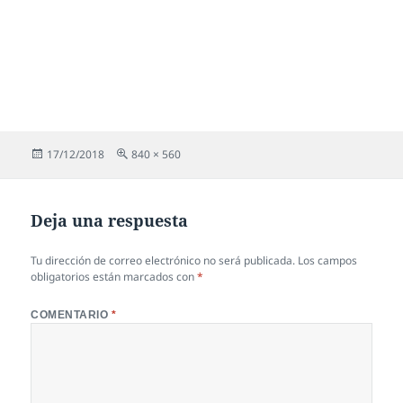
Publicado
Tamaño
17/12/2018
840 × 560
el
completo
Deja una respuesta
Tu dirección de correo electrónico no será publicada.
Los campos
obligatorios están marcados con
*
COMENTARIO
*