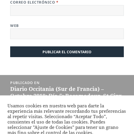
CORREO ELECTRÓNICO
*
WEB
Navegación
PUBLICADO EN
de
Diario Occitania (Sur de Francia) –
entradas
Octubre 2018: Día 5: Rocamadour, St Cirq
Lapopie
Usamos cookies en nuestra web para darte la
experiencia más relevante recordando tus preferencias
al repetir visitas. Seleccionado “Aceptar Todo”,
Funciona gracias a WordPress
consientes el uso de todas las cookies. Puedes
seleccionar "Ajuste de Cookies" para tener un grano
más fino sobre el control de las cookies.