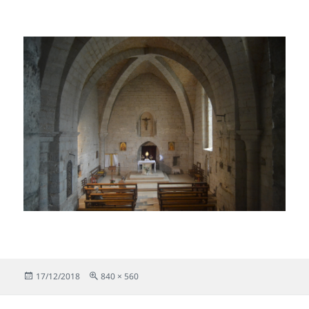
Publicado
Tamaño
17/12/2018
840 × 560
el
completo