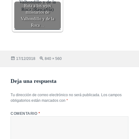
Ruta a los tejos
milenarios de
Valhondillo y de la
Roca…
Publicado
Tamaño
17/12/2018
840 × 560
el
completo
Deja una respuesta
Tu dirección de correo electrónico no será publicada.
Los campos
obligatorios están marcados con
*
COMENTARIO
*