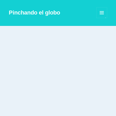
Pinchando el globo
MENÚ
Y
WIDGETS