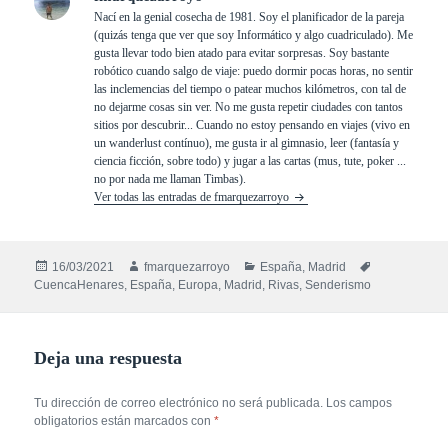
Nací en la genial cosecha de 1981. Soy el planificador de la pareja
(quizás tenga que ver que soy Informático y algo cuadriculado). Me
gusta llevar todo bien atado para evitar sorpresas. Soy bastante
robótico cuando salgo de viaje: puedo dormir pocas horas, no sentir
las inclemencias del tiempo o patear muchos kilómetros, con tal de
no dejarme cosas sin ver. No me gusta repetir ciudades con tantos
sitios por descubrir... Cuando no estoy pensando en viajes (vivo en
un wanderlust contínuo), me gusta ir al gimnasio, leer (fantasía y
ciencia ficción, sobre todo) y jugar a las cartas (mus, tute, poker ...
no por nada me llaman Timbas).
Ver todas las entradas de fmarquezarroyo
Publicado
Autor
Categorías
Etiquetas
16/03/2021
fmarquezarroyo
España
,
Madrid
el
CuencaHenares
,
España
,
Europa
,
Madrid
,
Rivas
,
Senderismo
Deja una respuesta
Tu dirección de correo electrónico no será publicada.
Los campos
obligatorios están marcados con
*