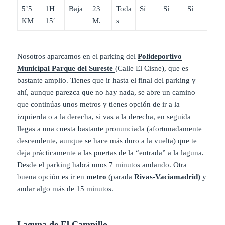
5’5
1H
Baja
23
Toda
Sí
Sí
Sí
KM
15′
M.
s
Nosotros aparcamos en el parking del
Polideportivo
Municipal Parque del Sureste
(Calle El Cisne), que es
bastante amplio. Tienes que ir hasta el final del parking y
ahí, aunque parezca que no hay nada, se abre un camino
que continúas unos metros y tienes opción de ir a la
izquierda o a la derecha, si vas a la derecha, en seguida
llegas a una cuesta bastante pronunciada (afortunadamente
descendente, aunque se hace más duro a la vuelta) que te
deja prácticamente a las puertas de la “entrada” a la laguna.
Desde el parking habrá unos 7 minutos andando. Otra
buena opción es ir en
metro
(parada
Rivas-Vaciamadrid)
y
andar algo más de 15 minutos.
Laguna de El Campillo