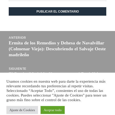
Navegación
ANTERIOR
de
Ermita de los Remedios y Dehesa de Navalvillar
Entrada
entradas
(Colmenar Viejo): Descubriendo el Salvaje Oeste
anterior:
madrileño
SIGUIENTE
El Pardo (Madrid): Un paseo por el Real Sitio
Entrada
siguiente:
Usamos cookies en nuestra web para darte la experiencia más
relevante recordando tus preferencias al repetir visitas.
Funciona gracias a WordPress
Seleccionado “Aceptar Todo”, consientes el uso de todas las
cookies. Puedes seleccionar "Ajuste de Cookies" para tener un
grano más fino sobre el control de las cookies.
Ajuste de Cookies
Aceptar todo