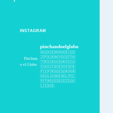
INSTAGRAM
pinchandoelglobo
🇦🇺🇰🇪🇲🇦🇦🇪🇮🇩
🇯🇵🇰🇭🇲🇻🇸🇬🇹🇭
🇹🇷🇨🇦🇺🇸🇲🇽🇨🇺
🇨🇭🇨🇿🇩🇪🇩🇰🇪🇪
🇫🇮🇫🇷🇬🇪🇬🇷🇭🇷
🇭🇺🇱🇺🇲🇪🇳🇱🇵🇱
🇵🇹🇷🇺🇸🇪🇸🇮🇸🇰
🇱🇮🇩🇴..