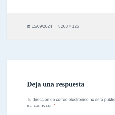
Publicado
Tamaño
15/09/2024
268 × 125
el
completo
Deja una respuesta
Tu dirección de correo electrónico no será publi
marcados con
*