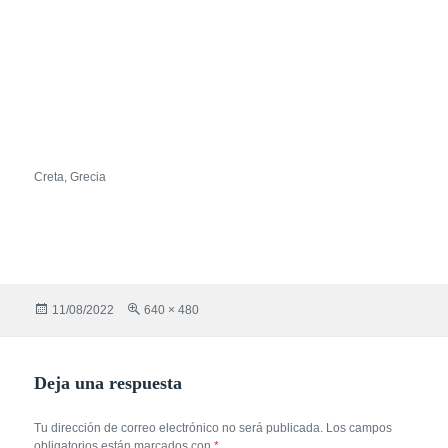
Creta, Grecia
Publicado
Tamaño
11/08/2022
640 × 480
el
completo
Deja una respuesta
Tu dirección de correo electrónico no será publicada.
Los campos
obligatorios están marcados con
*