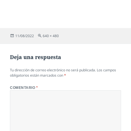
Publicado
Tamaño
11/08/2022
640 × 480
el
completo
Deja una respuesta
Tu dirección de correo electrónico no será publicada.
Los campos
obligatorios están marcados con
*
COMENTARIO
*