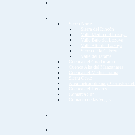
Sierra Norte
Sierra del Rincón
Valle Medio del Lozoya
Valle Bajo del Lozoya
Valle Alto del Lozoya
Sierra de la Cabrera
Valle del Jarama
Cuenca del Guadarrama
Cuenca Alta del Manzanares
Cuenca del Medio Jarama
Sierra Oeste
Área metropolitana y Corredor del
Cuenca del Henares
Comarca Sur
Comarca de las Vegas