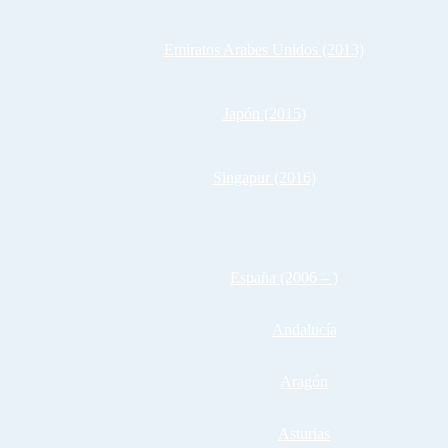
Emiratos Arabes Unidos (2013)
Japón (2015)
Singapur (2016)
España (2006 – )
Andalucía
Aragón
Asturias