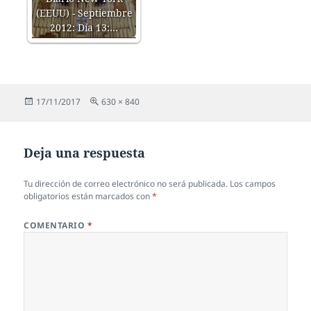
(EEUU) - Septiembre
2012: Día 13:…
Publicado
Tamaño
17/11/2017
630 × 840
el
completo
Deja una respuesta
Tu dirección de correo electrónico no será publicada.
Los campos
obligatorios están marcados con
*
COMENTARIO
*