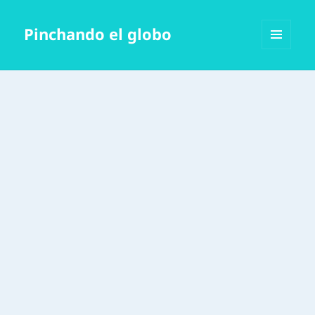
Pinchando el globo
MENÚ
Y
WIDGETS