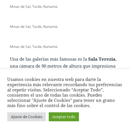
Minas de Sal, Turda, Rumania
Minas de Sal, Turda, Rumania
Minas de Sal, Turda, Rumania
Una de las galerías más famosas es la
Sala Terezia
,
una cámara de 90 metros de altura que impresiona
por sus dimensiones y por un pequeño lago
Usamos cookies en nuestra web para darte la
subterráneo en el fondo, sobre el que hoy en día los
experiencia más relevante recordando tus preferencias
visitantes pueden remar en barcas. La iluminación
al repetir visitas. Seleccionado “Aceptar Todo”,
artística resalta las vetas de sal en las paredes y crea
consientes el uso de todas las cookies. Puedes
seleccionar "Ajuste de Cookies" para tener un grano
un ambiente casi irreal:
más fino sobre el control de las cookies.
Ajuste de Cookies
Aceptar todo
Minas de Sal, Turda, Rumania