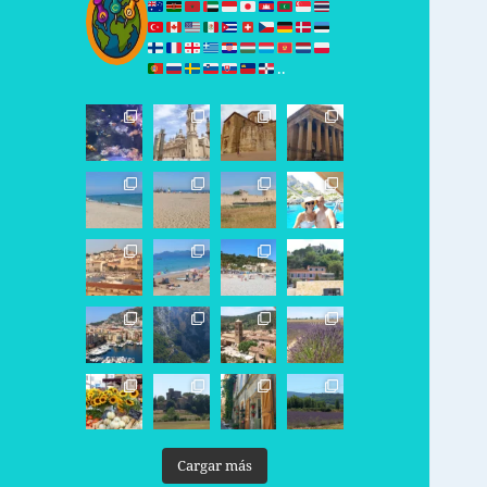
..
Cargar más