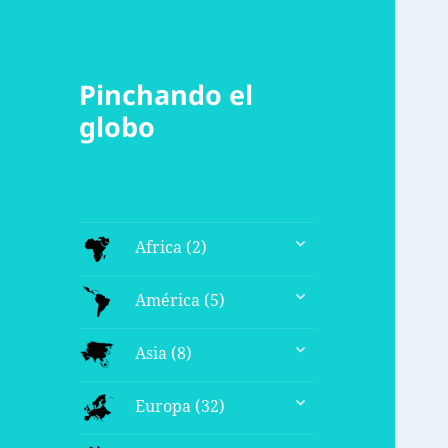
Pinchando el
globo
expande
Africa (2)
el
menú
expande
América (5)
inferior
el
menú
expande
Asia (8)
inferior
el
menú
expande
Europa (32)
inferior
el
menú