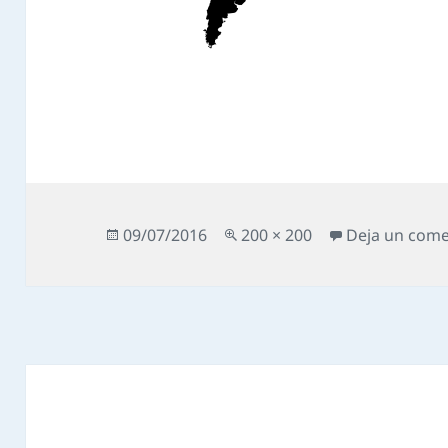
Publicado
Tamaño
09/07/2016
200 × 200
Deja un come
el
completo