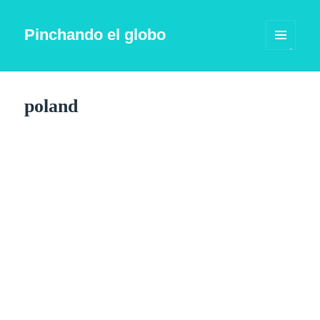
Pinchando el globo
MENÚ
Y
WIDGETS
poland