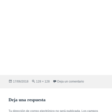
Publicado
Tamaño
en poland
17/06/2018
128 × 128
Deja un comentario
el
completo
Deja una respuesta
Tu dirección de correo electrónico no será publicada.
Los campos