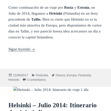
Como continuación de un viaje por
Rusia
y
Estonia
, en
Julio de 2014, llegamos a
Helsinki
(Finlandia) en un ferry
procedente de
Tallin
. Bien es cierto que Helsinki no es la
ciudad más atractiva de Europa, pero disponíamos de varios
días en Tallin, y nos pareció buena idea acercarnos un día a
conocer la capital finlandesa.
Diario Helsinki (Finlandia) – Julio 2014: Catedra
Sigue leyendo
Publicado
Categorías
Etiquetas
21/09/2017
Finlandia
Diarios
,
Europa
,
Finlandia
,
el
en Diario Helsinki (Finlandia) – Julio 2014: Ca
Helsinki
3 comentarios
Helsinki – Julio 2014: Itinerario