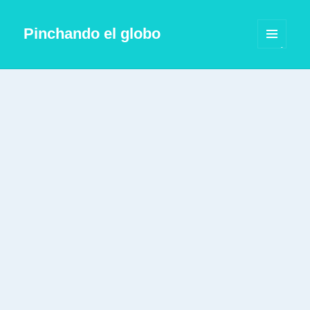
Pinchando el globo
MENÚ
Y
WIDGETS