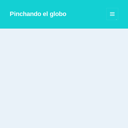
Pinchando el globo
MENÚ
Y
WIDGETS