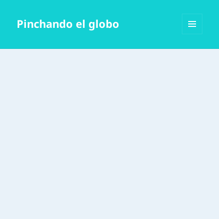
Pinchando el globo
MENÚ
Y
WIDGETS