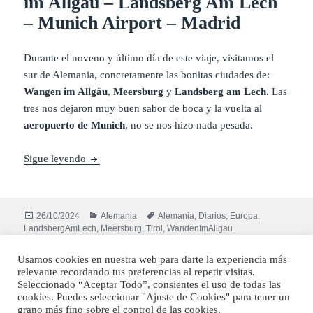
im Allgäu – Landsberg Am Lech
– Munich Airport – Madrid
Durante el noveno y último día de este viaje, visitamos el
sur de Alemania, concretamente las bonitas ciudades de:
Wangen im Allgäu
,
Meersburg
y
Landsberg am Lech
. Las
tres nos dejaron muy buen sabor de boca y la vuelta al
aeropuerto de Munich
, no se nos hizo nada pesada.
Diario Austria, Liechtenstein, Suiza Oriental y A
Sigue leyendo
Publicado
Categorías
Etiquetas
26/10/2024
Alemania
Alemania
,
Diarios
,
Europa
,
el
LandsbergAmLech
,
Meersburg
,
Tirol
,
WandenImAllgau
en Diario Austria, Liechtenstein, Suiza Oriental y A
Deja un comentario
Usamos cookies en nuestra web para darte la experiencia más
relevante recordando tus preferencias al repetir visitas.
Funciona gracias a WordPress
Seleccionado “Aceptar Todo”, consientes el uso de todas las
cookies. Puedes seleccionar "Ajuste de Cookies" para tener un
grano más fino sobre el control de las cookies.