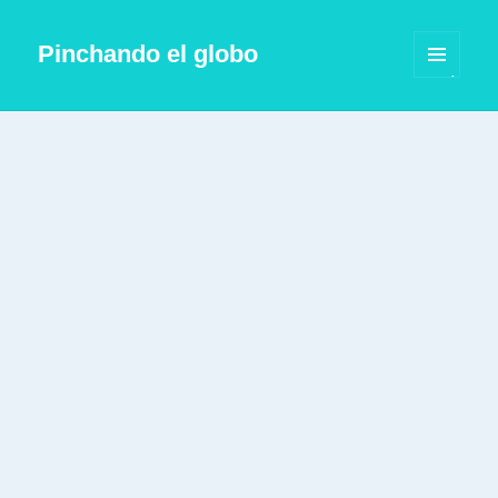
Pinchando el globo
MENÚ
Y
WIDGETS