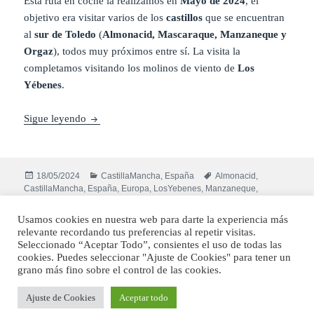
Esta ruta en coche la realizamos en
Mayo de 2024
, el
objetivo era visitar varios de los
castillos
que se encuentran
al
sur de Toledo
(
Almonacid, Mascaraque, Manzaneque y
Orgaz
), todos muy próximos entre sí. La visita la
completamos visitando los molinos de viento de
Los
Yébenes
.
Ruta en coche por los castillos del sur de Toledo
Sigue leyendo
Publicado
Categorías
Etiquetas
18/05/2024
CastillaMancha
,
España
Almonacid
,
el
CastillaMancha
,
España
,
Europa
,
LosYebenes
,
Manzaneque
,
en Ruta en coche por l
Mascaraque
,
Orgaz
,
Toledo
Deja un comentario
Usamos cookies en nuestra web para darte la experiencia más
relevante recordando tus preferencias al repetir visitas.
Funciona gracias a WordPress
Seleccionado “Aceptar Todo”, consientes el uso de todas las
cookies. Puedes seleccionar "Ajuste de Cookies" para tener un
grano más fino sobre el control de las cookies.
Ajuste de Cookies
Aceptar todo