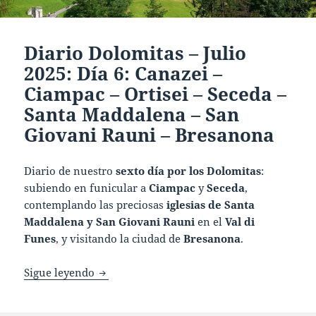
Diario Dolomitas – Julio
2025: Día 6: Canazei –
Ciampac – Ortisei – Seceda –
Santa Maddalena – San
Giovani Rauni – Bresanona
Diario de nuestro
sexto día por los Dolomitas
:
subiendo en funicular a
Ciampac
y
Seceda
,
contemplando las preciosas
iglesias de Santa
Maddalena y San Giovani Rauni
en el
Val di
Funes
, y visitando la ciudad de
Bresanona
.
Diario Dolomitas – Julio 2025: Día 6: Cana
Sigue leyendo