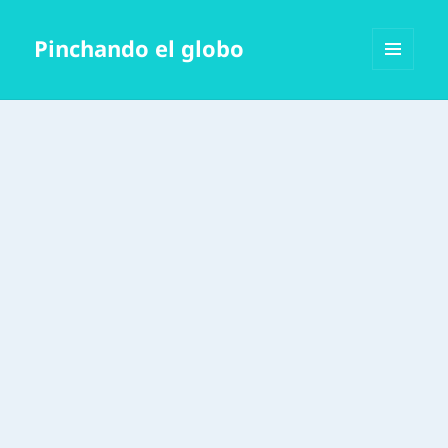
Pinchando el globo
MENÚ
Y
WIDGETS