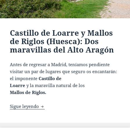
Castillo de Loarre y Mallos
de Riglos (Huesca): Dos
maravillas del Alto Aragón
Antes de regresar a Madrid, teníamos pendiente
visitar un par de lugares que seguro os encantarán:
el imponente
Castillo de
Loarre
y la maravilla natural de los
Mallos de Riglos.
Castillo de Loarre y Mallos de Riglos (Hues
Sigue leyendo
Publicado
Categorías
Etiquetas