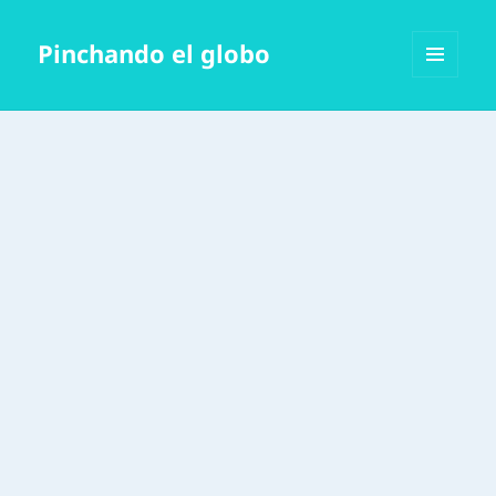
Pinchando el globo
MENÚ
Y
WIDGETS