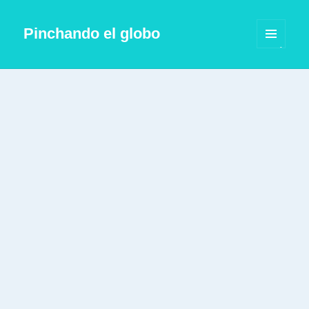
Pinchando el globo
MENÚ
Y
WIDGETS