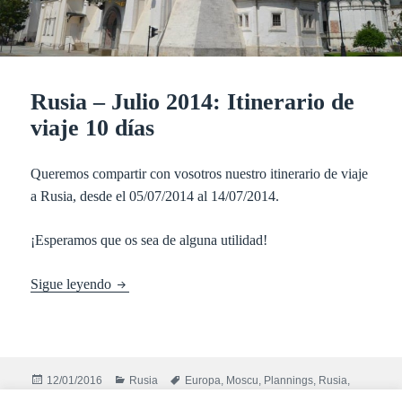
Rusia – Julio 2014: Itinerario de
viaje 10 días
Queremos compartir con vosotros nuestro itinerario de viaje
a Rusia, desde el 05/07/2014 al 14/07/2014.
¡Esperamos que os sea de alguna utilidad!
Rusia – Julio 2014: Itinerario de viaje 10 días
Sigue leyendo
Publicado
Categorías
Etiquetas
12/01/2016
Rusia
Europa
,
Moscu
,
Plannings
,
Rusia
,
el
en Rusia – Julio 2014: I
San Petersburgo
,
Serguiev Posad
1 comentario