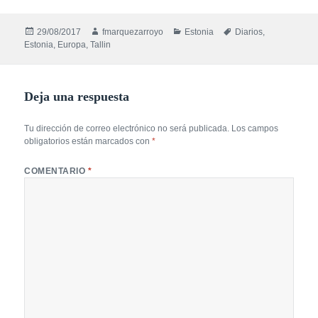
Publicado
Autor
Categorías
Etiquetas
29/08/2017
fmarquezarroyo
Estonia
Diarios
,
el
Estonia
,
Europa
,
Tallin
Deja una respuesta
Tu dirección de correo electrónico no será publicada.
Los campos
obligatorios están marcados con
*
COMENTARIO
*