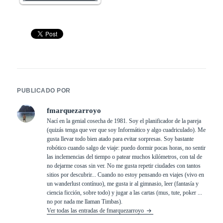
PUBLICADO POR
fmarquezarroyo
Nací en la genial cosecha de 1981. Soy el planificador de la pareja
(quizás tenga que ver que soy Informático y algo cuadriculado). Me
gusta llevar todo bien atado para evitar sorpresas. Soy bastante
robótico cuando salgo de viaje: puedo dormir pocas horas, no sentir
las inclemencias del tiempo o patear muchos kilómetros, con tal de
no dejarme cosas sin ver. No me gusta repetir ciudades con tantos
sitios por descubrir... Cuando no estoy pensando en viajes (vivo en
un wanderlust contínuo), me gusta ir al gimnasio, leer (fantasía y
ciencia ficción, sobre todo) y jugar a las cartas (mus, tute, poker ...
no por nada me llaman Timbas).
Ver todas las entradas de fmarquezarroyo