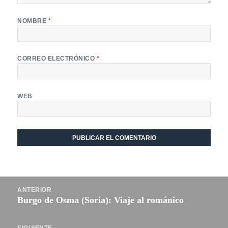
NOMBRE
*
CORREO ELECTRÓNICO
*
WEB
Navegación
ANTERIOR
de
Burgo de Osma (Soria): Viaje al románico
Entrada
entradas
anterior: