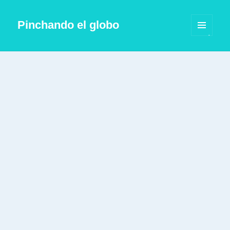
Pinchando el globo
MENÚ
Y
WIDGETS