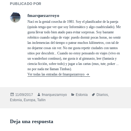
PUBLICADO POR
fmarquezarroyo
Nací en la genial cosecha de 1981. Soy el planificador de la pareja
(quizás tenga que ver que soy Informático y algo cuadriculado). Me
gusta llevar todo bien atado para evitar sorpresas. Soy bastante
robótico cuando salgo de viaje: puedo dormir pocas horas, no sentir
las inclemencias del tiempo o patear muchos kilómetros, con tal de
no dejarme cosas sin ver. No me gusta repetir ciudades con tantos
sitios por descubrir... Cuando no estoy pensando en viajes (vivo en
un wanderlust contínuo), me gusta ir al gimnasio, leer (fantasía y
ciencia ficción, sobre todo) y jugar a las cartas (mus, tute, poker ...
no por nada me llaman Timbas).
Ver todas las entradas de fmarquezarroyo
Publicado
Autor
Categorías
Etiquetas
11/09/2017
fmarquezarroyo
Estonia
Diarios
,
el
Estonia
,
Europa
,
Tallin
Deja una respuesta