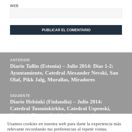
WEB
Navegación
ANTERIOR
de
Diario Tallin (Estonia) – Julio 2014: Días 1-2:
Entrada
entradas
Ayuntamiento, Catedral Alexander Nevski, San
anterior:
Olaf, Pikk Jalg, Murallas, Miradores
SIGUIENTE
Diario Helsinki (Finlandia) – Julio 2014:
Entrada
Catedral Tuomiokirkko, Catedral Uspenski,
siguiente:
Kamppi, Temppeliaukio, Kauppatori
Usamos cookies en nuestra web para darte la experiencia más
relevante recordando tus preferencias al repetir visitas.
Funciona gracias a WordPress