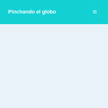
Pinchando el globo
MENÚ
Y
WIDGETS