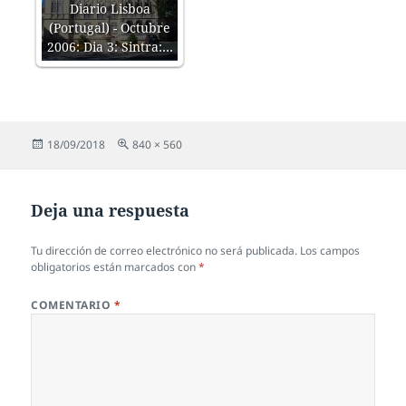
Diario Lisboa
(Portugal) - Octubre
2006: Dia 3: Sintra:…
Publicado
Tamaño
18/09/2018
840 × 560
el
completo
Deja una respuesta
Tu dirección de correo electrónico no será publicada.
Los campos
obligatorios están marcados con
*
COMENTARIO
*