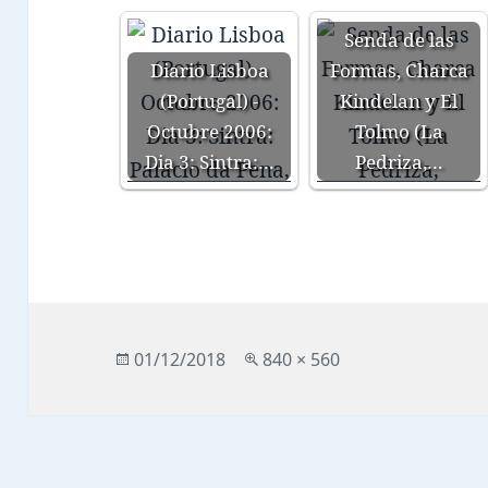
Senda de las
Diario Lisboa
Formas, Charca
(Portugal) -
Kindelan y El
Octubre 2006:
Tolmo (La
Dia 3: Sintra:…
Pedriza,…
Publicado
Tamaño
01/12/2018
840 × 560
el
completo