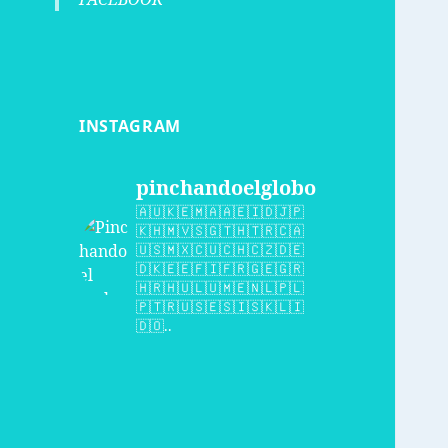
INSTAGRAM
pinchandoelglobo
🇦🇺🇰🇪🇲🇦🇦🇪🇮🇩🇯🇵
🇰🇭🇲🇻🇸🇬🇹🇭🇹🇷🇨🇦
🇺🇸🇲🇽🇨🇺🇨🇭🇨🇿🇩🇪
🇩🇰🇪🇪🇫🇮🇫🇷🇬🇪🇬🇷
🇭🇷🇭🇺🇱🇺🇲🇪🇳🇱🇵🇱
🇵🇹🇷🇺🇸🇪🇸🇮🇸🇰🇱🇮
🇩🇴..