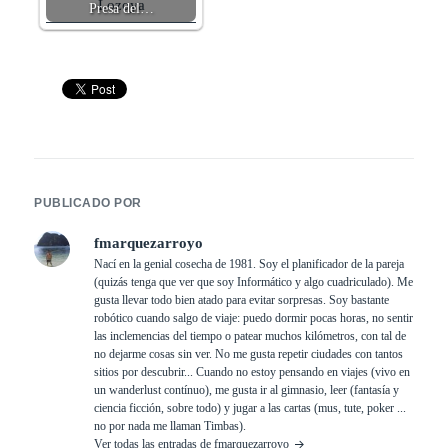
Presa del…
PUBLICADO POR
fmarquezarroyo
Nací en la genial cosecha de 1981. Soy el planificador de la pareja
(quizás tenga que ver que soy Informático y algo cuadriculado). Me
gusta llevar todo bien atado para evitar sorpresas. Soy bastante
robótico cuando salgo de viaje: puedo dormir pocas horas, no sentir
las inclemencias del tiempo o patear muchos kilómetros, con tal de
no dejarme cosas sin ver. No me gusta repetir ciudades con tantos
sitios por descubrir... Cuando no estoy pensando en viajes (vivo en
un wanderlust contínuo), me gusta ir al gimnasio, leer (fantasía y
ciencia ficción, sobre todo) y jugar a las cartas (mus, tute, poker ...
no por nada me llaman Timbas).
Ver todas las entradas de fmarquezarroyo