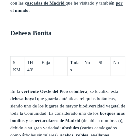
con las
c
ascadas de Madrid
que he visitado y también
por
el mundo
.
Dehesa Bonita
5
1H
Baja
–
Toda
No
Sí
No
KM
40′
s
En la
vertiente Oeste del Pico cebollera
, se localiza esta
dehesa boyal
que guarda auténticas reliquias botánicas,
siendo uno de los lugares de mayor biodiversidad vegetal de
toda la Comunidad. Es considerado uno de los
bosques más
bonitos y espectaculares de Madrid
(de ahí su nombre, :)),
debido a su gran variedad:
abedules
(varios catalogados
como árboles singulares),
acebos
,
robles
,
avellanos
,