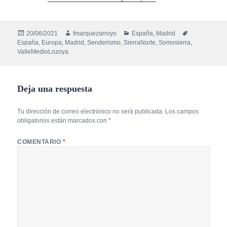
Publicado
Autor
Categorías
Etiquetas
20/06/2021
fmarquezarroyo
España
,
Madrid
el
España
,
Europa
,
Madrid
,
Senderismo
,
SierraNorte
,
Somosierra
,
ValleMedioLozoya
Deja una respuesta
Tu dirección de correo electrónico no será publicada.
Los campos
obligatorios están marcados con
*
COMENTARIO
*