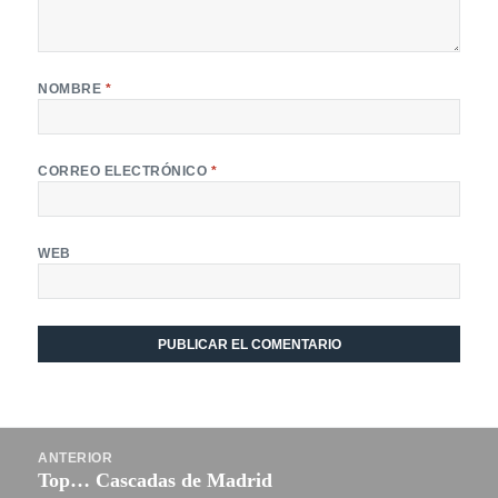
NOMBRE
*
CORREO ELECTRÓNICO
*
WEB
Navegación
ANTERIOR
de
Top… Cascadas de Madrid
Entrada
entradas