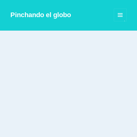
Pinchando el globo
MENÚ
Y
WIDGETS