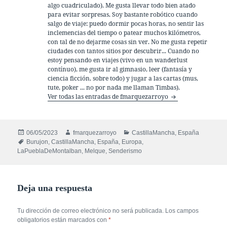
algo cuadriculado). Me gusta llevar todo bien atado
para evitar sorpresas. Soy bastante robótico cuando
salgo de viaje: puedo dormir pocas horas, no sentir las
inclemencias del tiempo o patear muchos kilómetros,
con tal de no dejarme cosas sin ver. No me gusta repetir
ciudades con tantos sitios por descubrir... Cuando no
estoy pensando en viajes (vivo en un wanderlust
contínuo), me gusta ir al gimnasio, leer (fantasía y
ciencia ficción, sobre todo) y jugar a las cartas (mus,
tute, poker ... no por nada me llaman Timbas).
Ver todas las entradas de fmarquezarroyo
Publicado
Autor
Categorías
06/05/2023
fmarquezarroyo
CastillaMancha
,
España
el
Etiquetas
Burujon
,
CastillaMancha
,
España
,
Europa
,
LaPueblaDeMontalban
,
Melque
,
Senderismo
Deja una respuesta
Tu dirección de correo electrónico no será publicada.
Los campos
obligatorios están marcados con
*