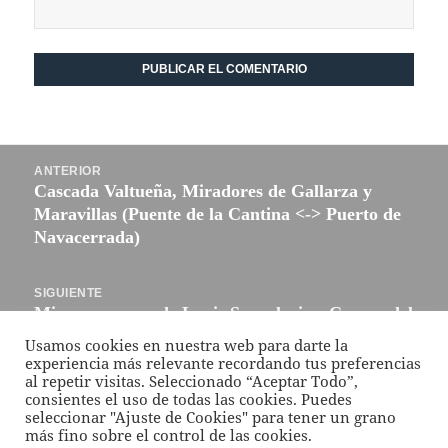
Navegación
ANTERIOR
de
Cascada Valtueña, Miradores de Gallarza y
Entrada
entradas
Maravillas (Puente de la Cantina <-> Puerto de
anterior:
Navacerrada)
SIGUIENTE
Minas romanas de Lapis Specularis – Cuevas del
Entrada
Sanabrio (Saceda del Río, Cuenca)
siguiente:
Usamos cookies en nuestra web para darte la
experiencia más relevante recordando tus preferencias
al repetir visitas. Seleccionado “Aceptar Todo”,
Funciona gracias a WordPress
consientes el uso de todas las cookies. Puedes
seleccionar "Ajuste de Cookies" para tener un grano
más fino sobre el control de las cookies.