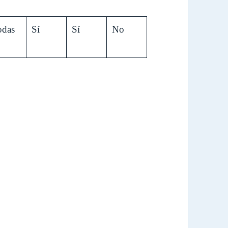
odas
Sí
Sí
No