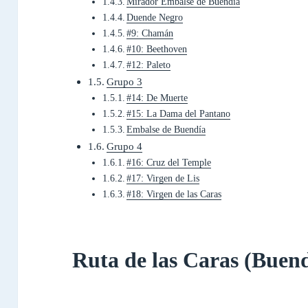
Mirador Embalse de Buendía
Duende Negro
#9: Chamán
#10: Beethoven
#12: Paleto
Grupo 3
#14: De Muerte
#15: La Dama del Pantano
Embalse de Buendía
Grupo 4
#16: Cruz del Temple
#17: Virgen de Lis
#18: Virgen de las Caras
Ruta de las Caras (Buen