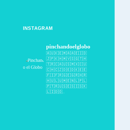
INSTAGRAM
pinchandoelglobo
🇦🇺🇰🇪🇲🇦🇦🇪🇮🇩
🇯🇵🇰🇭🇲🇻🇸🇬🇹🇭
🇹🇷🇨🇦🇺🇸🇲🇽🇨🇺
🇨🇭🇨🇿🇩🇪🇩🇰🇪🇪
🇫🇮🇫🇷🇬🇪🇬🇷🇭🇷
🇭🇺🇱🇺🇲🇪🇳🇱🇵🇱
🇵🇹🇷🇺🇸🇪🇸🇮🇸🇰
🇱🇮🇩🇴..