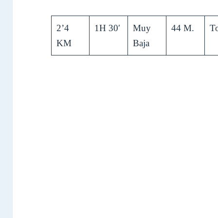
2’4
1H 30′
Muy
44 M.
T
KM
Baja