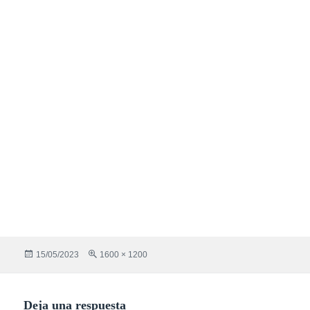
Publicado
Tamaño
15/05/2023
1600 × 1200
el
completo
Deja una respuesta