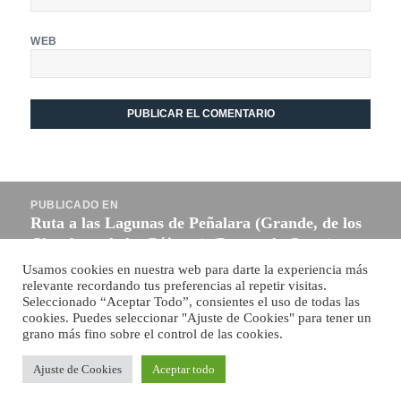
WEB
Navegación
PUBLICADO EN
de
Ruta a las Lagunas de Peñalara (Grande, de los
entradas
Claveles y de los Pájaros) (Puerto de Cotos)
Usamos cookies en nuestra web para darte la experiencia más
relevante recordando tus preferencias al repetir visitas.
Funciona gracias a WordPress
Seleccionado “Aceptar Todo”, consientes el uso de todas las
cookies. Puedes seleccionar "Ajuste de Cookies" para tener un
grano más fino sobre el control de las cookies.
Ajuste de Cookies
Aceptar todo